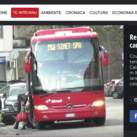
OME
TG INTEGRALI
AMBIENTE
CRONACA
CULTURA
ECONOMIA 
Re
ca
Cov
ten
Cal
in 
Ian
cal