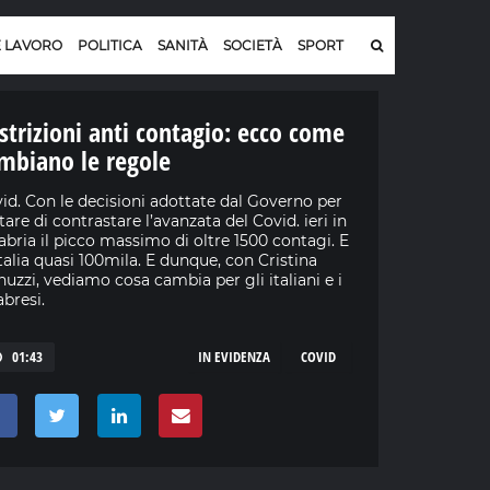
E LAVORO
POLITICA
SANITÀ
SOCIETÀ
SPORT
strizioni anti contagio: ecco come
mbiano le regole
id. Con le decisioni adottate dal Governo per
tare di contrastare l’avanzata del Covid. ieri in
abria il picco massimo di oltre 1500 contagi. E
Italia quasi 100mila. E dunque, con Cristina
nuzzi, vediamo cosa cambia per gli italiani e i
abresi.
01:43
IN EVIDENZA
COVID