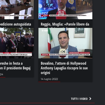
pedizione autoguidata
Reggio, Muglia: «Parole libere da
l’ultima notte di
pregiudizi per rieducare i
detenuti»
27 aprile 2023
eshe in festa a
Bovalino, l’attore di Hollywood
on il presidente Begaj
Anthony Lapaglia riscopre le sue
origini
024
14 luglio 2022
TUTTI I VIDEO