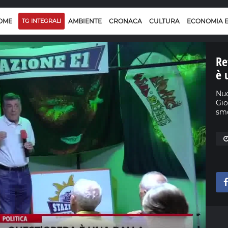
OME
TG INTEGRALI
AMBIENTE
CRONACA
CULTURA
ECONOMIA 
Re
è 
Nuo
Gio
smo