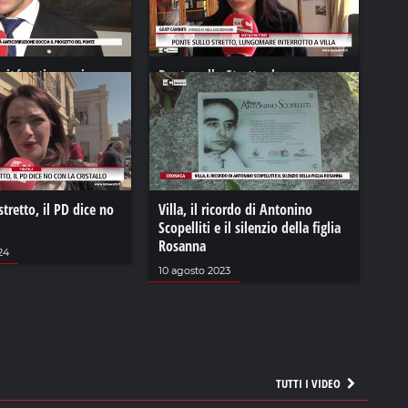
ritá anticorruzione
Ponte sullo Stretto, lungomare
ogetto del ponte
interrotto a Villa
23
24 febbraio 2024
stretto, il PD dice no
Villa, il ricordo di Antonino
Scopelliti e il silenzio della figlia
Rosanna
24
10 agosto 2023
TUTTI I VIDEO