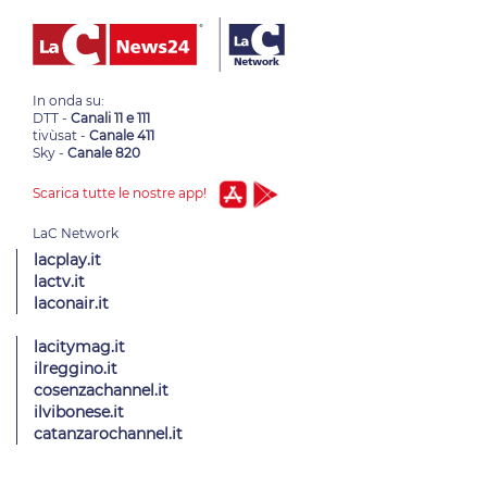
In onda su:
DTT -
Canali 11 e 111
tivùsat -
Canale 411
Sky -
Canale 820
Scarica tutte le nostre app!
lacplay.it
lactv.it
laconair.it
lacitymag.it
ilreggino.it
cosenzachannel.it
ilvibonese.it
catanzarochannel.it