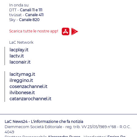
In onda su:
DTT -
Canali 11 e 111
tivùsat -
Canale 411
Sky -
Canale 820
Scarica tutte le nostre app!
lacplay.it
lactv.it
laconair.it
lacitymag.it
ilreggino.it
cosenzachannel.it
ilvibonese.it
catanzarochannel.it
LaC News24 - L'informazione che fa notizia
Diemmecom Società Editoriale - reg. trib. VV 23/05/1989 n°68 - R.O.C.
4049