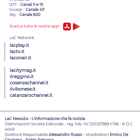
DTT -
Canali 11 e 111
tivùsat -
Canale 411
Sky -
Canale 820
Scarica tutte le nostre app!
lacplay.it
lactv.it
laconair.it
lacitymag.it
ilreggino.it
cosenzachannel.it
ilvibonese.it
catanzarochannel.it
LaC News24 - L'informazione che fa notizia
Diemmecom Società Editoriale - reg. trib. VV 23/05/1989 n°68 - R.O.C.
4049
Direttore Responsabile
Alessandro Russo
- Vicedirettori
Enrico De
Girolamo - Pablo Petrasso