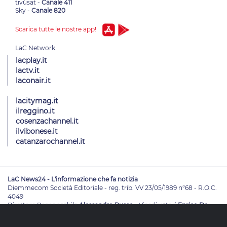
tivùsat -
Canale 411
Sky -
Canale 820
Scarica tutte le nostre app!
lacplay.it
lactv.it
laconair.it
lacitymag.it
ilreggino.it
cosenzachannel.it
ilvibonese.it
catanzarochannel.it
LaC News24 - L'informazione che fa notizia
Diemmecom Società Editoriale - reg. trib. VV 23/05/1989 n°68 - R.O.C.
4049
Direttore Responsabile
Alessandro Russo
- Vicedirettori
Enrico De
Girolamo - Pablo Petrasso
Direttore Editoriale
Maria Grazia Falduto