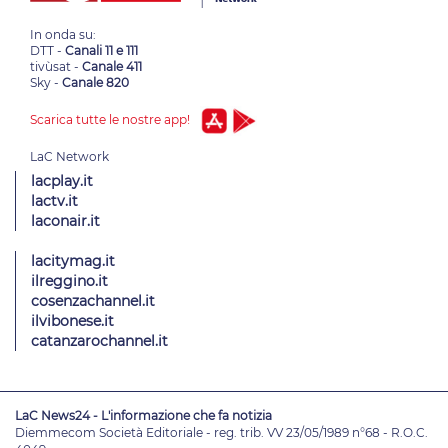
In onda su:
DTT -
Canali 11 e 111
tivùsat -
Canale 411
Sky -
Canale 820
Scarica tutte le nostre app!
lacplay.it
lactv.it
laconair.it
lacitymag.it
ilreggino.it
cosenzachannel.it
ilvibonese.it
catanzarochannel.it
LaC News24 - L'informazione che fa notizia
Diemmecom Società Editoriale - reg. trib. VV 23/05/1989 n°68 - R.O.C.