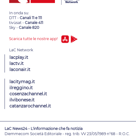
In onda su:
DTT -
Canali 11 e 111
tivùsat -
Canale 411
Sky -
Canale 820
Scarica tutte le nostre app!
lacplay.it
lactv.it
laconair.it
lacitymag.it
ilreggino.it
cosenzachannel.it
ilvibonese.it
catanzarochannel.it
LaC News24 - L'informazione che fa notizia
Diemmecom Società Editoriale - reg. trib. VV 23/05/1989 n°68 - R.O.C.