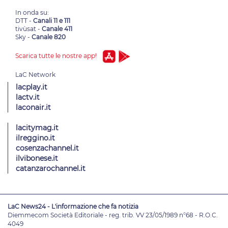
In onda su:
DTT -
Canali 11 e 111
tivùsat -
Canale 411
Sky -
Canale 820
Scarica tutte le nostre app!
lacplay.it
lactv.it
laconair.it
lacitymag.it
ilreggino.it
cosenzachannel.it
ilvibonese.it
catanzarochannel.it
LaC News24 - L'informazione che fa notizia
Diemmecom Società Editoriale - reg. trib. VV 23/05/1989 n°68 - R.O.C.
4049