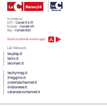
In onda su:
DTT -
Canali 11 e 111
tivùsat -
Canale 411
Sky -
Canale 820
Scarica tutte le nostre app!
lacplay.it
lactv.it
laconair.it
lacitymag.it
ilreggino.it
cosenzachannel.it
ilvibonese.it
catanzarochannel.it