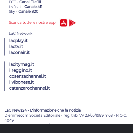
DTT -
Canali 11 e 111
tivùsat -
Canale 411
Sky -
Canale 820
Scarica tutte le nostre app!
lacplay.it
lactv.it
laconair.it
lacitymag.it
ilreggino.it
cosenzachannel.it
ilvibonese.it
catanzarochannel.it
LaC News24 - L'informazione che fa notizia
Diemmecom Società Editoriale - reg. trib. VV 23/05/1989 n°68 - R.O.C.
4049
Direttore Responsabile
Alessandro Russo
- Vicedirettori
Enrico De
Girolamo - Pablo Petrasso