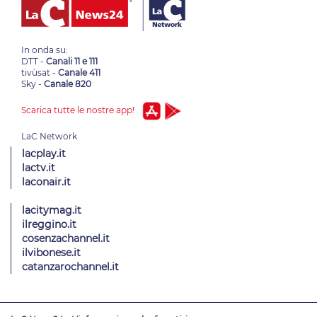
In onda su:
DTT -
Canali 11 e 111
tivùsat -
Canale 411
Sky -
Canale 820
Scarica tutte le nostre app!
lacplay.it
lactv.it
laconair.it
lacitymag.it
ilreggino.it
cosenzachannel.it
ilvibonese.it
catanzarochannel.it