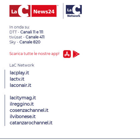
In onda su:
DTT -
Canali 11 e 111
tivùsat -
Canale 411
Sky -
Canale 820
Scarica tutte le nostre app!
lacplay.it
lactv.it
laconair.it
lacitymag.it
ilreggino.it
cosenzachannel.it
ilvibonese.it
catanzarochannel.it