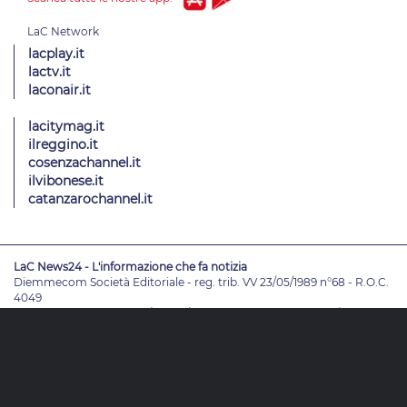
lacplay.it
lactv.it
laconair.it
lacitymag.it
ilreggino.it
cosenzachannel.it
ilvibonese.it
catanzarochannel.it
LaC News24 - L'informazione che fa notizia
Diemmecom Società Editoriale - reg. trib. VV 23/05/1989 n°68 - R.O.C.
4049
Direttore Responsabile
Alessandro Russo
- Vicedirettori
Enrico De
Girolamo - Pablo Petrasso
Direttore Editoriale
Maria Grazia Falduto
www.diemmecom.it
Redazione
Note legali
Privacy
Cambia impostazioni privacy