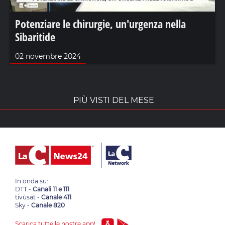
Potenziare le chirurgie, un'urgenza nella
Sibaritide
02 novembre 2024
PIÙ VISTI DEL MESE
In onda su:
DTT -
Canali 11 e 111
tivùsat -
Canale 411
Sky -
Canale 820
Scarica tutte le nostre app!