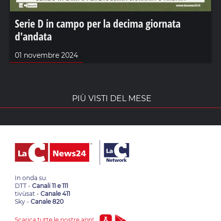
Serie D in campo per la decima giornata
d'andata
01 novembre 2024
PIÙ VISTI DEL MESE
In onda su:
DTT -
Canali 11 e 111
tivùsat -
Canale 411
Sky -
Canale 820
Scarica tutte le nostre app!