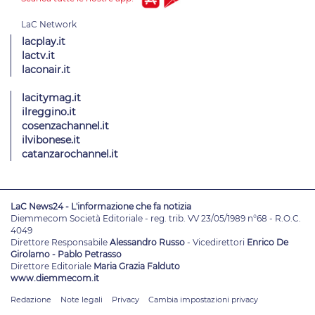
lacplay.it
lactv.it
laconair.it
lacitymag.it
ilreggino.it
cosenzachannel.it
ilvibonese.it
catanzarochannel.it
LaC News24 - L'informazione che fa notizia
Diemmecom Società Editoriale - reg. trib. VV 23/05/1989 n°68 - R.O.C.
4049
Direttore Responsabile
Alessandro Russo
- Vicedirettori
Enrico De
Girolamo - Pablo Petrasso
Direttore Editoriale
Maria Grazia Falduto
www.diemmecom.it
Redazione
Note legali
Privacy
Cambia impostazioni privacy