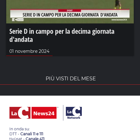
Serie D in campo per la decima giornata
d'andata
01 novembre 2024
PIÙ VISTI DEL MESE
In onda su:
DTT -
Canali 11 e 111
tivùsat -
Canale 411