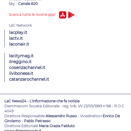
Sky -
Canale 820
Scarica tutte le nostre app!
lacplay.it
lactv.it
laconair.it
lacitymag.it
ilreggino.it
cosenzachannel.it
ilvibonese.it
catanzarochannel.it
LaC News24 - L'informazione che fa notizia
Diemmecom Società Editoriale - reg. trib. VV 23/05/1989 n°68 - R.O.C.
4049
Direttore Responsabile
Alessandro Russo
- Vicedirettori
Enrico De
Girolamo - Pablo Petrasso
Direttore Editoriale
Maria Grazia Falduto
www.diemmecom.it