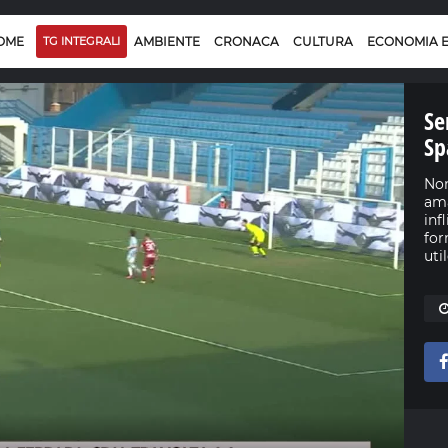
OME
TG INTEGRALI
AMBIENTE
CRONACA
CULTURA
ECONOMIA 
Se
Sp
Non
ama
inf
for
uti