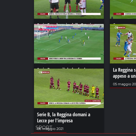
Serie B, colpaccio della Reggina a
Cosenza scon
Venezia
passa al “M
03 aprile 2021
28 novembre 
Serie B verso il derby fra la
La Reggina s
Reggina e il Cosenza
appeso a un 
03 ottobre 2022
05 maggio 20
Serie B, la Reggina domani a
Lecce per l'impresa
SPORT
06 maggio 2021