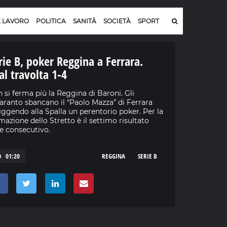
E LAVORO
POLITICA
SANITÀ
SOCIETÀ
SPORT
rie B, poker Reggina a Ferrara.
al travolta 1-4
 si ferma più la Reggina di Baroni. Gli
ranto sbancano il “Paolo Mazza” di Ferrara
liggendo alla Spalla un perentorio poker. Per la
mazione dello Stretto è il settimo risultato
le consecutivo.
01:20
REGGINA
SERIE B