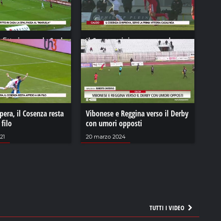
fitto in casa, la Spal
Il Cosenza ci riprova, serve la
arulla”
prima vittoria casalinga
2021
22 gennaio 2021
pera, il Cosenza resta
Vibonese e Reggina verso il Derby
filo
con umori opposti
21
20 marzo 2024
TUTTI I VIDEO