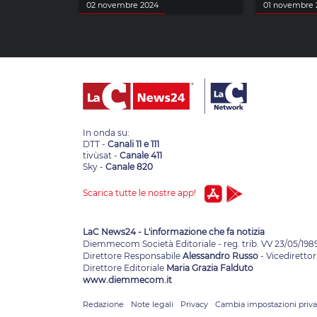
02 novembre 2024
01 novembre 
In onda su:
DTT -
Canali 11 e 111
tivùsat -
Canale 411
Sky -
Canale 820
Scarica tutte le nostre app!
LaC News24 - L'informazione che fa notizia
Diemmecom Società Editoriale - reg. trib. VV 23/05/198
Direttore Responsabile
Alessandro Russo
- Vicedirettor
Direttore Editoriale
Maria Grazia Falduto
www.diemmecom.it
Redazione
Note legali
Privacy
Cambia impostazioni priv