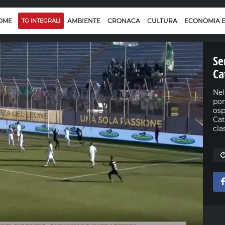
OME
TG INTEGRALI
AMBIENTE
CRONACA
CULTURA
ECONOMIA 
Se
Ca
Nel
pom
osp
Cat
cla