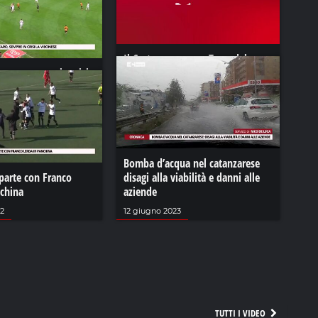
Il Crotone espugna Torre del
nzaro, sempre in crisi
Greco. Turris battuta 4-2
24 ottobre 2022
Bomba d’acqua nel catanzarese
iparte con Franco
disagi alla viabilità e danni alle
nchina
aziende
22
12 giugno 2023
TUTTI I VIDEO