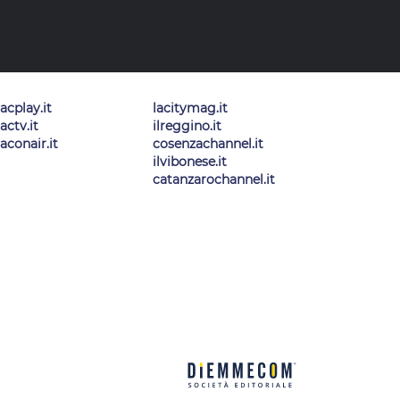
lacplay.it
lacitymag.it
lactv.it
ilreggino.it
laconair.it
cosenzachannel.it
ilvibonese.it
catanzarochannel.it