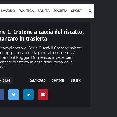
E LAVORO
POLITICA
SANITÀ
SOCIETÀ
SPORT
rie C: Crotone a caccia del riscatto,
tanzaro in trasferta
 campionato di Serie C sarà il Crotone sabato
eriggio ad aprire la giornata numero 27
itando il Foggia. Domenica, invece, per il
anzaro trasferta in casa dell’ultima della
sse.
01:08
CATANZARO
CROTONE
SERIE C