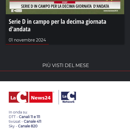
Serie D in campo per la decima giornata
d'andata
01 novembre 2024
PIÙ VISTI DEL MESE
In onda su:
DTT -
Canali 11 e 111
tivùsat -
Canale 411
Sky -
Canale 820