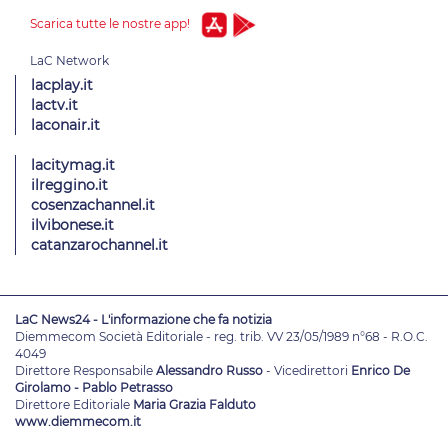
Scarica tutte le nostre app!
lacplay.it
lactv.it
laconair.it
lacitymag.it
ilreggino.it
cosenzachannel.it
ilvibonese.it
catanzarochannel.it
LaC News24 - L'informazione che fa notizia
Diemmecom Società Editoriale - reg. trib. VV 23/05/1989 n°68 - R.O.C.
4049
Direttore Responsabile
Alessandro Russo
- Vicedirettori
Enrico De
Girolamo - Pablo Petrasso
Direttore Editoriale
Maria Grazia Falduto
www.diemmecom.it