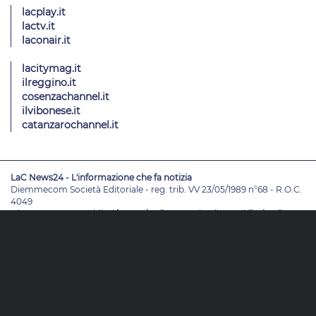
lacplay.it
lactv.it
laconair.it
lacitymag.it
ilreggino.it
cosenzachannel.it
ilvibonese.it
catanzarochannel.it
LaC News24 - L'informazione che fa notizia
Diemmecom Società Editoriale - reg. trib. VV 23/05/1989 n°68 - R.O.C.
4049
Direttore Responsabile
Alessandro Russo
- Vicedirettori
Enrico De
Girolamo - Pablo Petrasso
Direttore Editoriale
Maria Grazia Falduto
www.diemmecom.it
Redazione
Note legali
Privacy
Cambia impostazioni privacy