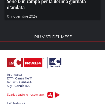
Serie D in campo per la decima giornata
d'andata
01 novembre 2024
PIÙ VISTI DEL MESE
In onda su:
DTT -
Canali 11 e 111
tivùsat -
Canale 411
Sky -
Canale 820
Scarica tutte le nostre app!