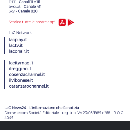
DTT -
Canali 11 e 111
tivùsat -
Canale 411
Sky -
Canale 820
Scarica tutte le nostre app!
lacplay.it
lactv.it
laconair.it
lacitymag.it
ilreggino.it
cosenzachannel.it
ilvibonese.it
catanzarochannel.it
LaC News24 - L'informazione che fa notizia
Diemmecom Società Editoriale - reg. trib. VV 23/05/1989 n°68 - R.O.C.
4049
Direttore Responsabile
Alessandro Russo
- Vicedirettori
Enrico De
Girolamo - Pablo Petrasso