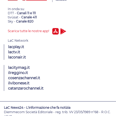
In onda su:
DTT -
Canali 11 e 111
tivùsat -
Canale 411
Sky -
Canale 820
Scarica tutte le nostre app!
lacplay.it
lactv.it
laconair.it
lacitymag.it
ilreggino.it
cosenzachannel.it
ilvibonese.it
catanzarochannel.it
LaC News24 - L'informazione che fa notizia
Diemmecom Società Editoriale - reg. trib. VV 23/05/1989 n°68 - R.O.C.