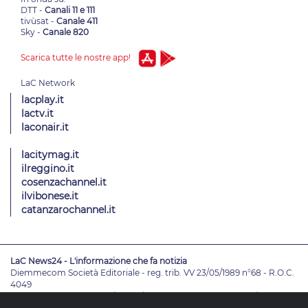
DTT -
Canali 11 e 111
tivùsat -
Canale 411
Sky -
Canale 820
Scarica tutte le nostre app!
lacplay.it
lactv.it
laconair.it
lacitymag.it
ilreggino.it
cosenzachannel.it
ilvibonese.it
catanzarochannel.it
LaC News24 - L'informazione che fa notizia
Diemmecom Società Editoriale - reg. trib. VV 23/05/1989 n°68 - R.O.C.
4049
Direttore Responsabile
Alessandro Russo
- Vicedirettori
Enrico De
Girolamo - Pablo Petrasso