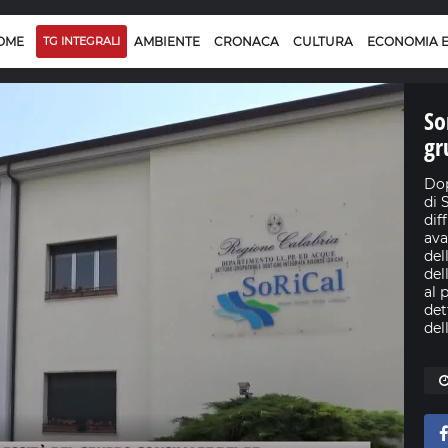
OME
TG INTEGRALI
AMBIENTE
CRONACA
CULTURA
ECONOMIA 
So
gr
Dop
di 
dif
ava
del
del
al 
det
del