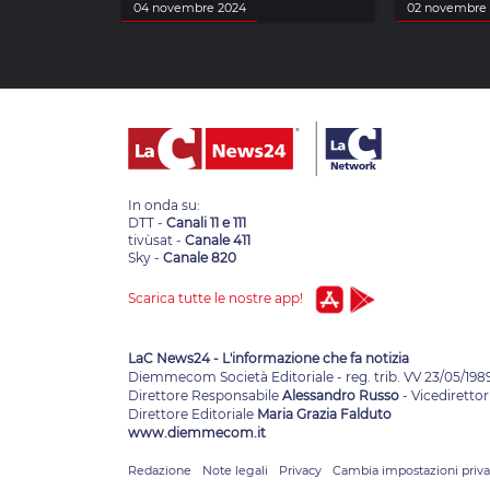
04 novembre 2024
02 novembre
In onda su:
DTT -
Canali 11 e 111
tivùsat -
Canale 411
Sky -
Canale 820
Scarica tutte le nostre app!
LaC News24 - L'informazione che fa notizia
Diemmecom Società Editoriale - reg. trib. VV 23/05/198
Direttore Responsabile
Alessandro Russo
- Vicedirettor
Direttore Editoriale
Maria Grazia Falduto
www.diemmecom.it
Redazione
Note legali
Privacy
Cambia impostazioni priv