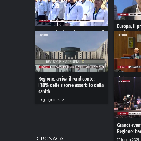
Europa, il p
L'ambasciatrice cubana incontra il
Regione vol
presidente Occhiuto
Bruxelles
30 dicembre 2022
06 settembre
Regione, arriva il rendiconto:
Il dem Mur
l’80% delle risorse assorbito dalla
troppo: Bill
sanità
06 febbraio 2
19 giugno 2023
Grandi eventi
Regione: ban
CRONACA
12 luglio 2021