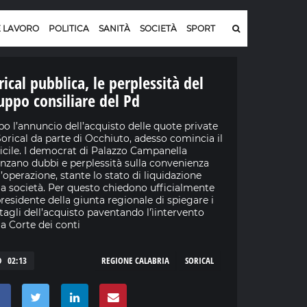
E LAVORO
POLITICA
SANITÀ
SOCIETÀ
SPORT
rical pubblica, le perplessità del
uppo consiliare del Pd
o l’annuncio dell’acquisto delle quote private
Sorical da parte di Occhiuto, adesso comincia il
ficile. I democrat di Palazzo Campanella
nzano dubbi e perplessità sulla convenienza
l’operazione, stante lo stato di liquidazione
la società. Per questo chiedono ufficialmente
presidente della giunta regionale di spiegare i
tagli dell’acquisto paventando l’ìintervento
la Corte dei conti
02:13
REGIONE CALABRIA
SORICAL