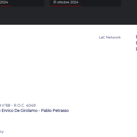
 2024
31 ottobre 2024
9 n°68 - R.O.C. 4049
i
Enrico De Girolamo - Pablo Petrasso
acy