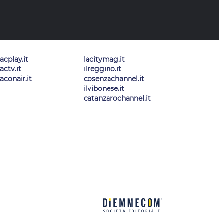
lacplay.it
lacitymag.it
lactv.it
ilreggino.it
laconair.it
cosenzachannel.it
ilvibonese.it
catanzarochannel.it