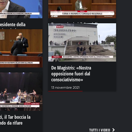
residente della
Torna a riunirsi il Consiglio
a in missione a
regionale
31 gennaio 2024
 2023
De Magistris: «Nostra
aca sospeso ma non
opposizione fuori dal
ari scrive alla Meloni
consociativismo»
023
13 novembre 2021
, il Tar boccia la
do da rifare
TUTTI I VIDEO