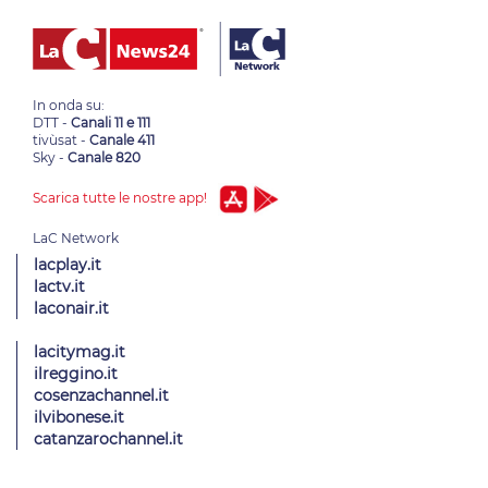
In onda su:
DTT -
Canali 11 e 111
tivùsat -
Canale 411
Sky -
Canale 820
Scarica tutte le nostre app!
lacplay.it
lactv.it
laconair.it
lacitymag.it
ilreggino.it
cosenzachannel.it
ilvibonese.it
catanzarochannel.it