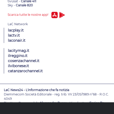
tivùsat -
Canale 411
Sky -
Canale 820
Scarica tutte le nostre app!
lacplay.it
lactv.it
laconair.it
lacitymag.it
ilreggino.it
cosenzachannel.it
ilvibonese.it
catanzarochannel.it
LaC News24 - L'informazione che fa notizia
Diemmecom Società Editoriale - reg. trib. VV 23/05/1989 n°68 - R.O.C.
4049
Direttore Responsabile
Alessandro Russo
- Vicedirettori
Enrico De
Girolamo - Pablo Petrasso
Direttore Editoriale
Maria Grazia Falduto