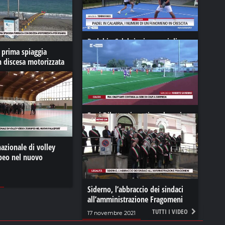
Padel in Calabria, i numeri di un
 prima spiaggia
fenomeno in crescita
n discesa motorizzata
01 luglio 2024
Fra i Dilettanti continua la serie
di colpi a sorpresa
01 agosto 2023
nazionale di volley
opeo nel nuovo
Siderno, l’abbraccio dei sindaci
all’amministrazione Fragomeni
TUTTI I VIDEO
17 novembre 2021