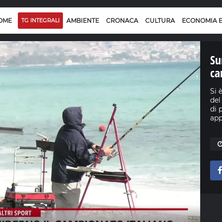
OME
TG INTEGRALI
AMBIENTE
CRONACA
CULTURA
ECONOMIA 
Su
ca
Si 
del
di 
app