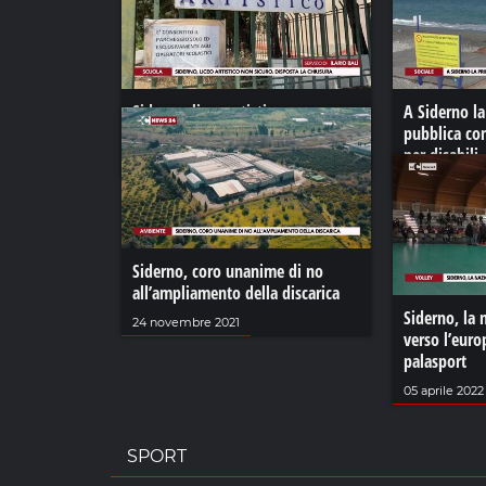
Siderno, liceo artistico non
A Siderno la
sicuro. Disposta la chiusura
pubblica co
per disabili
02 giugno 2021
14 luglio 2023
Siderno, coro unanime di no
all’ampliamento della discarica
Siderno, la 
24 novembre 2021
verso l’eur
palasport
05 aprile 2022
SPORT