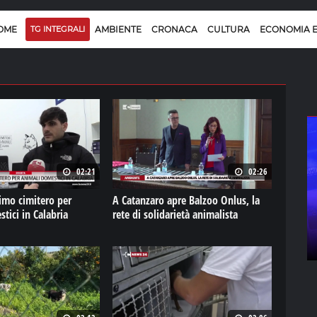
OME
TG INTEGRALI
AMBIENTE
CRONACA
CULTURA
ECONOMIA 
02:21
02:26
imo cimitero per
A Catanzaro apre Balzoo Onlus, la
tici in Calabria
rete di solidarietà animalista