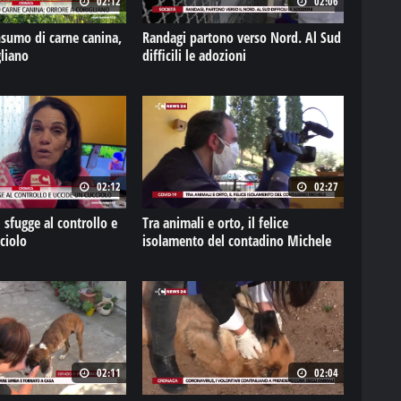
02:12
02:06
sumo di carne canina,
Randagi partono verso Nord. Al Sud
gliano
difficili le adozioni
02:12
02:27
 sfugge al controllo e
Tra animali e orto, il felice
ciolo
isolamento del contadino Michele
02:11
02:04