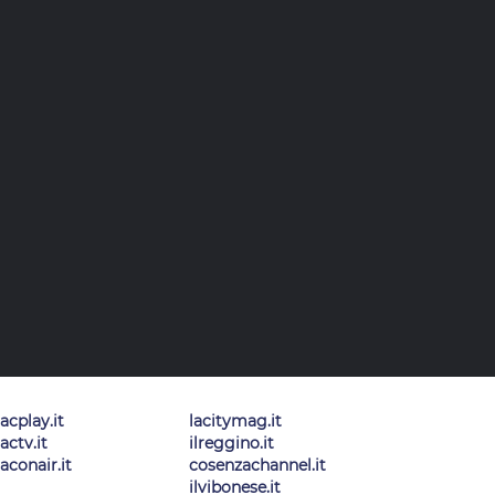
lacplay.it
lacitymag.it
lactv.it
ilreggino.it
laconair.it
cosenzachannel.it
ilvibonese.it