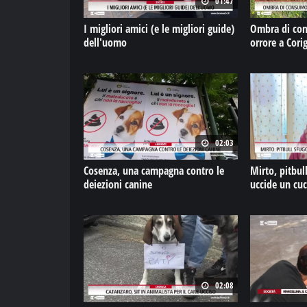
01:47
I migliori amici (e le migliori guide)
Ombra di con
dell'uomo
orrore a Cori
02:03
Cosenza, una campagna contro le
Mirto, pitbull
deiezioni canine
uccide un cuc
02:08