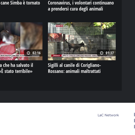
l cane Simba è tornato
Coronavirus, i volontari continuano
a prendersi cura degli animali
02:16
01:37
a che ha salvato il
Sigilli al canile di Corigliano-
ane Simba: «È stato terribile»
Rossano: animali maltrattati