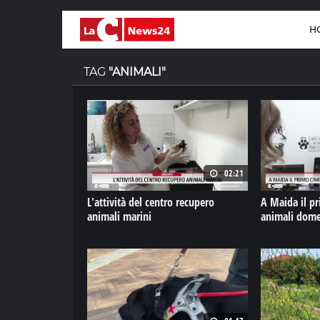
H
TAG
"ANIMALI"
02:21
L'attività del centro recupero
A Maida il pr
animali marini
animali domes