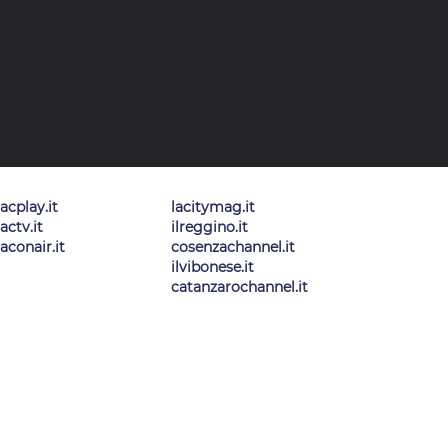
lacplay.it
lacitymag.it
lactv.it
ilreggino.it
laconair.it
cosenzachannel.it
ilvibonese.it
catanzarochannel.it