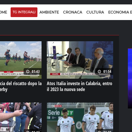
OME
TG INTEGRALI
AMBIENTE
CRONACA
CULTURA
ECONOMIA 
01:43
01:54
cia del riscatto dopo la
Atos Italia investe in Calabria, entro
erby
il 2023 la nuova sede