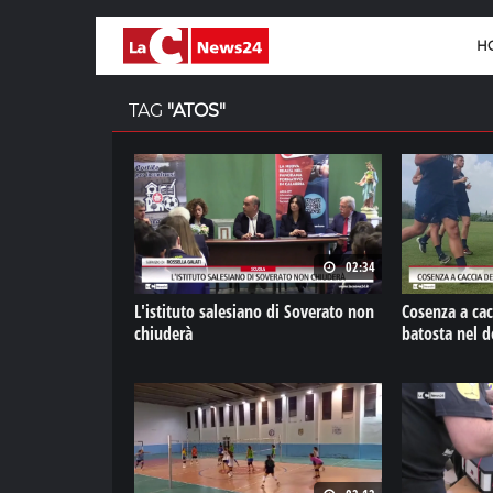
H
TAG
"ATOS"
02:34
L'istituto salesiano di Soverato non
Cosenza a cac
chiuderà
batosta nel d