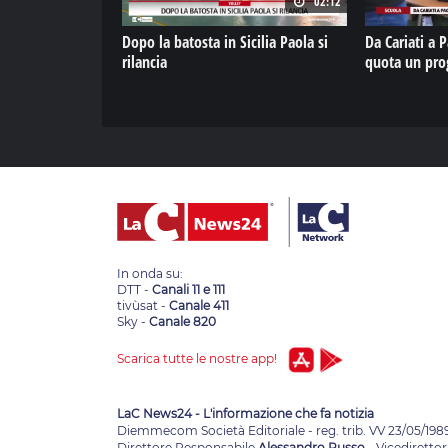
02:12
Dopo la batosta in Sicilia Paola si
Da Cariati a 
rilancia
quota un prog
In onda su:
DTT -
Canali 11 e 111
tivùsat -
Canale 411
Sky -
Canale 820
Scarica tutte le nostre app!
LaC News24 - L'informazione che fa notizia
Diemmecom Società Editoriale - reg. trib. VV 23/05/198
Direttore Responsabile
Alessandro Russo
- Vicedirettor