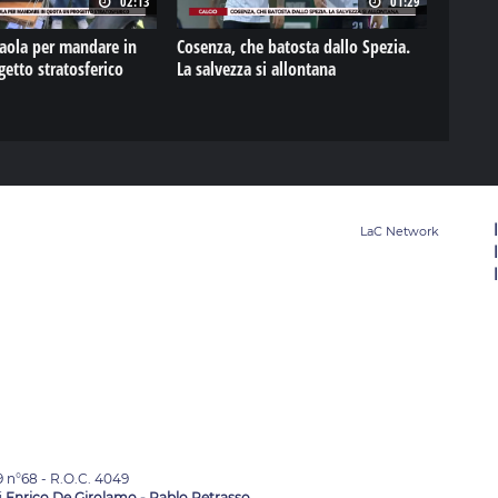
02:13
01:29
Paola per mandare in
Cosenza, che batosta dallo Spezia.
etto stratosferico
La salvezza si allontana
9 n°68 - R.O.C. 4049
i
Enrico De Girolamo - Pablo Petrasso