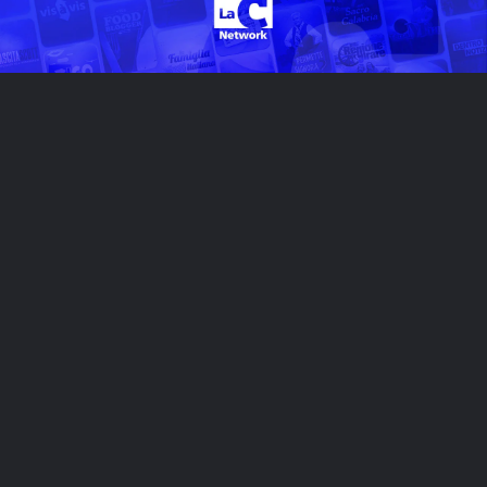
In onda su:
DTT -
Canali 11 e 111
tivùsat -
Canale 411
Sky -
Canale 820
Scarica tutte le nostre app!