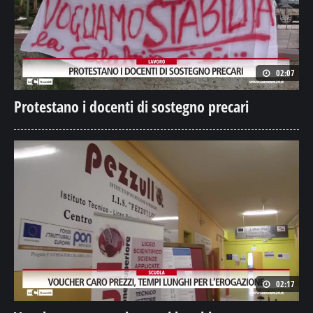
02:07
Protestano i docenti di sostegno precari
02:17
Voucher caro prezzi, tempi lunghi per
l’erogazione