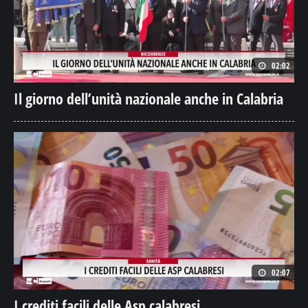
02:02
Il giorno dell’unità nazionale anche in Calabria
02:07
I crediti facili delle Asp calabresi