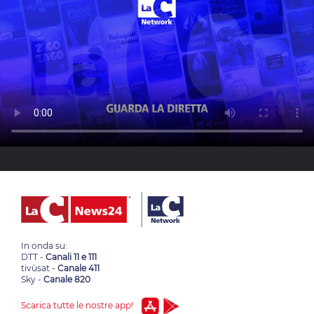
In onda su:
DTT -
Canali 11 e 111
tivùsat -
Canale 411
Sky -
Canale 820
Scarica tutte le nostre app!