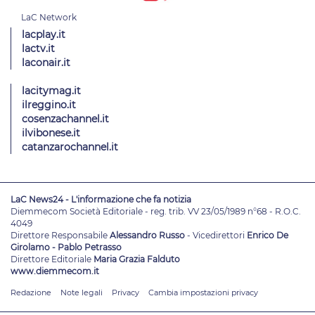
lacplay.it
lactv.it
laconair.it
lacitymag.it
ilreggino.it
cosenzachannel.it
ilvibonese.it
catanzarochannel.it
LaC News24 - L'informazione che fa notizia
Diemmecom Società Editoriale - reg. trib. VV 23/05/1989 n°68 - R.O.C.
4049
Direttore Responsabile
Alessandro Russo
- Vicedirettori
Enrico De
Girolamo - Pablo Petrasso
Direttore Editoriale
Maria Grazia Falduto
www.diemmecom.it
Redazione
Note legali
Privacy
Cambia impostazioni privacy