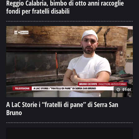
Reggio Calabria, bimbo di otto anni raccoglie
fondi per fratelli disabili
01:44
A LaC Storie i “fratelli di pane” di Serra San
Bruno