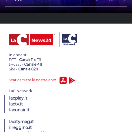
In onda su:
DTT -
Canali 11 e 111
tivùsat -
Canale 411
Sky -
Canale 820
Scarica tutte le nostre app!
lacplay.it
lactv.it
laconair.it
lacitymag.it
ilreggino.it