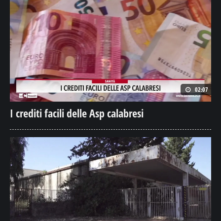
02:07
I crediti facili delle Asp calabresi