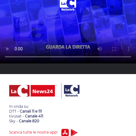
In onda su:
DTT -
Canali 11 e 111
tivùsat -
Canale 411
Sky -
Canale 820
Scarica tutte le nostre app!