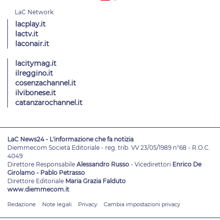
lacplay.it
lactv.it
laconair.it
lacitymag.it
ilreggino.it
cosenzachannel.it
ilvibonese.it
catanzarochannel.it
LaC News24 - L'informazione che fa notizia
Diemmecom Società Editoriale - reg. trib. VV 23/05/1989 n°68 - R.O.C.
4049
Direttore Responsabile
Alessandro Russo
- Vicedirettori
Enrico De
Girolamo - Pablo Petrasso
Direttore Editoriale
Maria Grazia Falduto
www.diemmecom.it
Redazione
Note legali
Privacy
Cambia impostazioni privacy