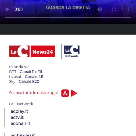
In onda su:
DTT -
Canali 11 e 111
tivùsat -
Canale 411
Sky -
Canale 820
Scarica tutte le nostre app!
lacplay.it
lactv.it
laconair.it
lacitymag.it