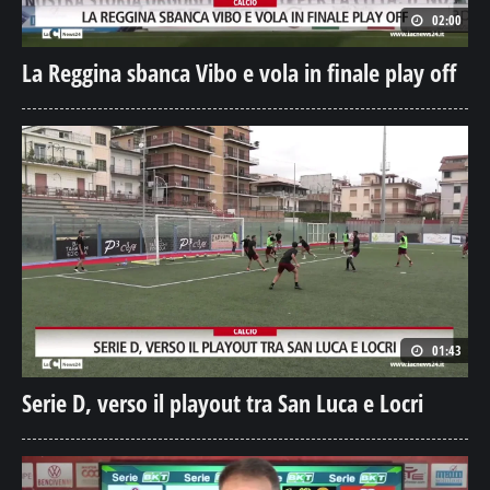
02:00
La Reggina sbanca Vibo e vola in finale play off
01:43
Serie D, verso il playout tra San Luca e Locri