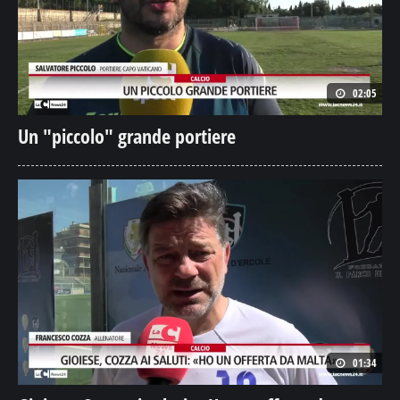
02:05
Un "piccolo" grande portiere
01:34