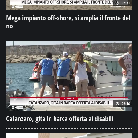
02:31
Mega impianto off-shore, si amplia il fronte del
no
02:16
Catanzaro, gita in barca offerta ai disabili