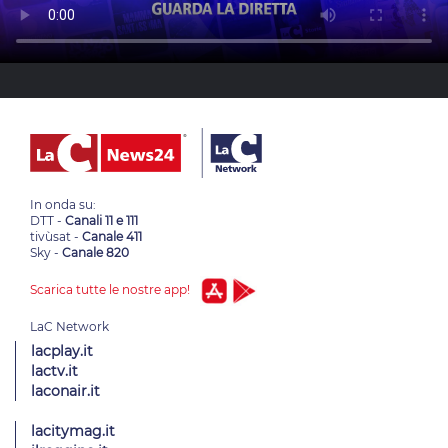
In onda su:
DTT -
Canali 11 e 111
tivùsat -
Canale 411
Sky -
Canale 820
Scarica tutte le nostre app!
lacplay.it
lactv.it
laconair.it
lacitymag.it