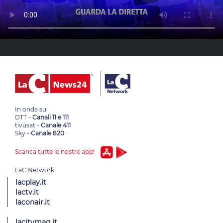
In onda su:
DTT -
Canali 11 e 111
tivùsat -
Canale 411
Sky -
Canale 820
Scarica tutte le nostre app!
lacplay.it
lactv.it
laconair.it
lacitymag.it