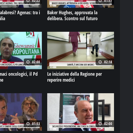
02:22
01:57
i? Agenas: tra i
Baker Hughes, approvata la
lia
delibera. Scontro sul futuro
02:00
02:18
ci oncologici, il Pd
Le iniziative della Regione per
me
reperire medici
01:53
02:00