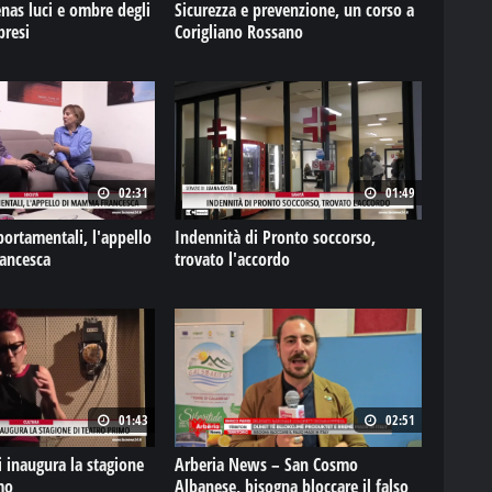
nas luci e ombre degli
Sicurezza e prevenzione, un corso a
bresi
Corigliano Rossano
02:31
01:49
ortamentali, l'appello
Indennità di Pronto soccorso,
ancesca
trovato l'accordo
01:43
02:51
 inaugura la stagione
Arberia News – San Cosmo
mo
Albanese, bisogna bloccare il falso