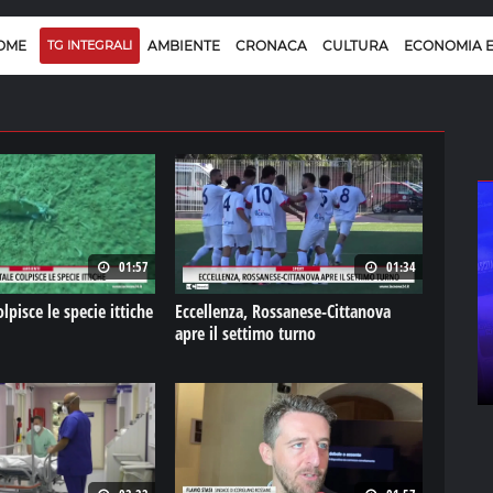
OME
TG INTEGRALI
AMBIENTE
CRONACA
CULTURA
ECONOMIA 
01:57
01:34
olpisce le specie ittiche
Eccellenza, Rossanese-Cittanova
apre il settimo turno