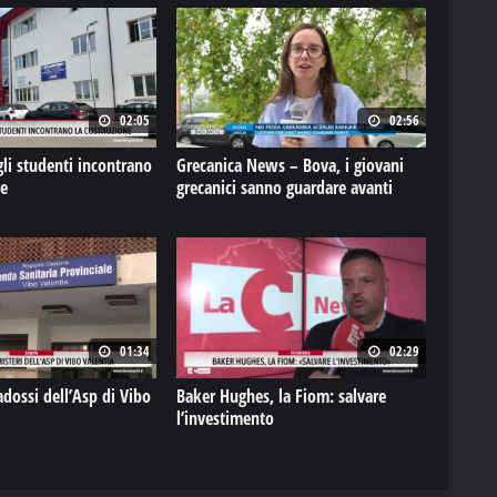
02:05
02:56
gli studenti incontrano
Grecanica News – Bova, i giovani
ne
grecanici sanno guardare avanti
01:34
02:29
adossi dell’Asp di Vibo
Baker Hughes, la Fiom: salvare
l’investimento