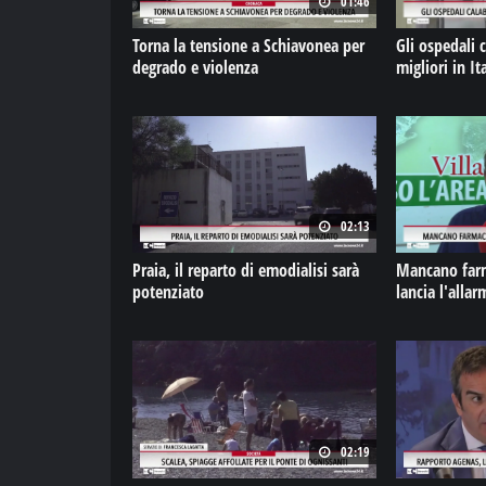
01:46
Torna la tensione a Schiavonea per
Gli ospedali calabres
degrado e violenza
migliori in Ita
02:13
Praia, il reparto di emodialisi sarà
Mancano farma
potenziato
lancia l'allar
02:19