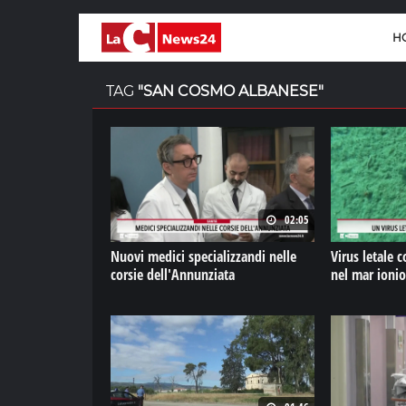
H
TAG
"SAN COSMO ALBANESE"
02:05
Nuovi medici specializzandi nelle
Virus letale c
corsie dell'Annunziata
nel mar ionio