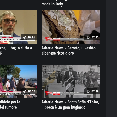
made in Italy
02:06
02:35
e, il taglio slitta a
Arberia News – Cerzeto, il vestito
6
albanese ricco d'oro
01:50
02:36
idale per la
Arberia News – Santa Sofia d'Epiro,
del tumore
il poeta è un gran bugiardo