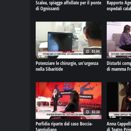
Scalea, spiagge affollate per il ponte
Rapporto Age
di Ognissanti
ospedali cala
02:04
Potenziare le chirurgie, un'urgenza
Disturbi comp
nella Sibaritide
di mamma Fr
02:34
Perfidia riparte dal caso Boccia-
Anna Cappelli
Sangiuliano
di Teatro Pri