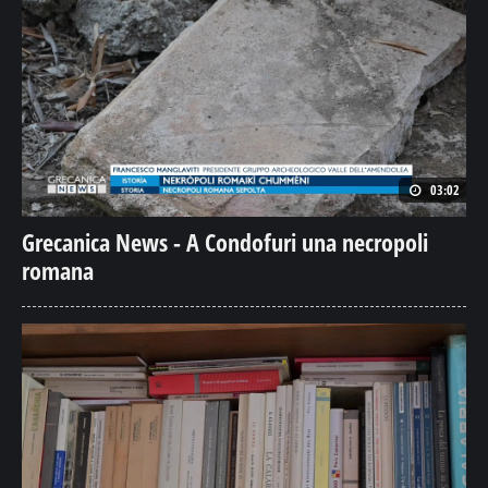
03:02
Grecanica News - A Condofuri una necropoli
romana