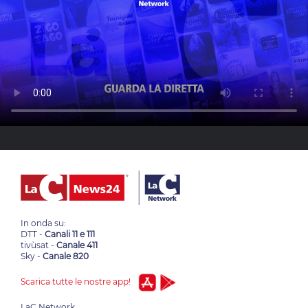
In onda su:
DTT -
Canali 11 e 111
tivùsat -
Canale 411
Sky -
Canale 820
Scarica tutte le nostre app!