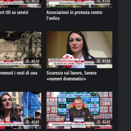
02:12
01:52
rt Uil su servizi
Associazioni in protesta contro
l'eolico
02:13
01:55
nvenuti i resti di una
Sicurezza sul lavoro, Senese
«numeri drammatici»
02:07
02:01