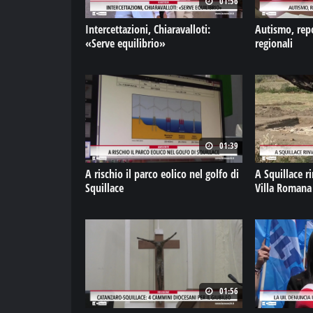
01:56
Intercettazioni, Chiaravalloti:
Autismo, repo
«Serve equilibrio»
regionali
01:39
A rischio il parco eolico nel golfo di
A Squillace ri
Squillace
Villa Romana
01:56