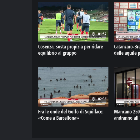
01:57
Cosenza, sosta propizia per ridare
Catanzaro-Bre
equilibrio al gruppo
delle aquile p
02:36
Fra le onde del Golfo di Squillace:
Mancano 2500
«Come a Barcellona»
andranno all'