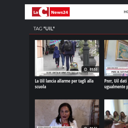
H
TAG
"UIL"
01:53
La Uil lancia allarme per tagli alla
Pnrr, Uil dati
scuola
ugualmente p