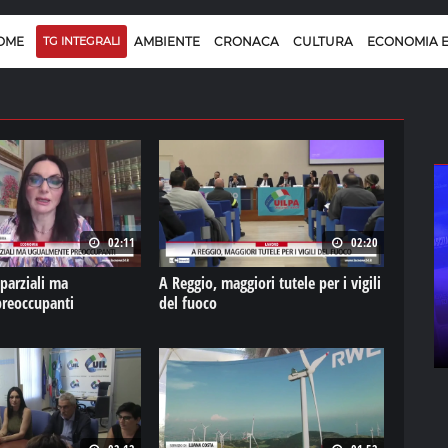
OME
TG INTEGRALI
AMBIENTE
CRONACA
CULTURA
ECONOMIA 
02:11
02:20
 parziali ma
A Reggio, maggiori tutele per i vigili
reoccupanti
del fuoco