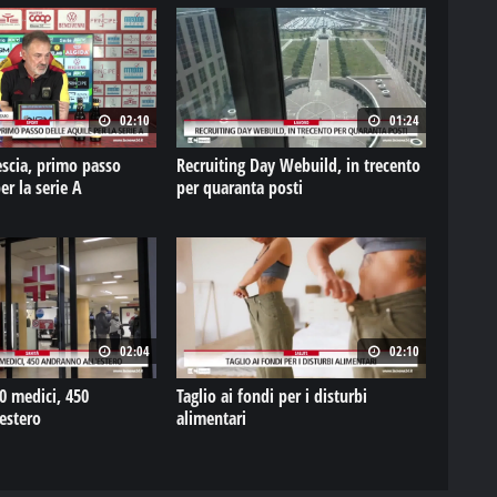
02:10
01:24
scia, primo passo
Recruiting Day Webuild, in trecento
er la serie A
per quaranta posti
02:04
02:10
 medici, 450
Taglio ai fondi per i disturbi
estero
alimentari