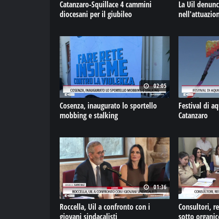
Catanzaro-Squillace 4 cammini
La Uil denunci
diocesani per il giubileo
nell'attuazio
02:05
Cosenza, inaugurato lo sportello
Festival di aq
mobbing e stalking
Catanzaro
01:36
Roccella, Uil a confronto con i
Consultori, report 
giovani sindacalisti
sotto organi