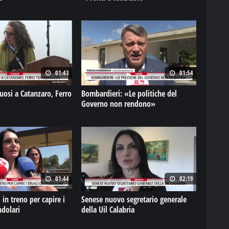
01:43
01:54
tuosi a Catanzaro, Ferro
Bombardieri: «Le politiche del
Governo non rendono»
01:44
02:19
l in treno per capire i
Senese nuovo segretario generale
ndolari
della Uil Calabria