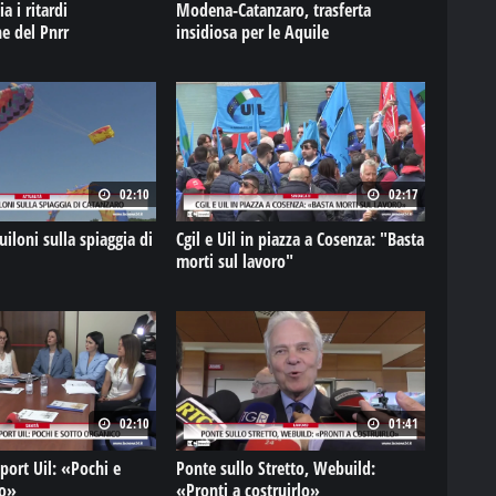
a i ritardi
Modena-Catanzaro, trasferta
ne del Pnrr
insidiosa per le Aquile
02:10
02:17
uiloni sulla spiaggia di
Cgil e Uil in piazza a Cosenza: "Basta
morti sul lavoro"
02:10
01:41
Uil: «Pochi e
Ponte sullo Stretto, Webuild:
co»
«Pronti a costruirlo»