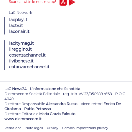
Scarica tutte le nostre app!
lacplay.it
lactv.it
laconair.it
lacitymag.it
ilreggino.it
cosenzachannel.it
ilvibonese.it
catanzarochannel.it
LaC News24 - L'informazione che fa notizia
Diemmecom Società Editoriale - reg. trib. VV 23/05/1989 n°68 - R.O.C.
4049
Direttore Responsabile
Alessandro Russo
- Vicedirettori
Enrico De
Girolamo - Pablo Petrasso
Direttore Editoriale
Maria Grazia Falduto
www.diemmecom.it
Redazione
Note legali
Privacy
Cambia impostazioni privacy