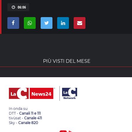
06:06
PIÙ VISTI DEL MESE
In onda su:
DTT -
Canali 11 e 111
tivùsat -
Canale 411
Sky -
Canale 820