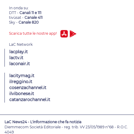
In onda su:
DTT -
Canali 11 e 111
tivùsat -
Canale 411
Sky -
Canale 820
Scarica tutte le nostre app!
lacplay.it
lactv.it
laconair.it
lacitymag.it
ilreggino.it
cosenzachannel.it
ilvibonese.it
catanzarochannel.it
LaC News24 - L'informazione che fa notizia
Diemmecom Società Editoriale - reg. trib. VV 23/05/1989 n°68 - R.O.C.
4049