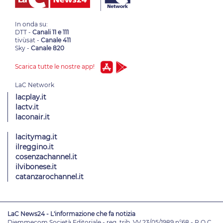
In onda su:
DTT -
Canali 11 e 111
tivùsat -
Canale 411
Sky -
Canale 820
Scarica tutte le nostre app!
lacplay.it
lactv.it
laconair.it
lacitymag.it
ilreggino.it
cosenzachannel.it
ilvibonese.it
catanzarochannel.it
LaC News24 - L'informazione che fa notizia
Diemmecom Società Editoriale - reg. trib. VV 23/05/1989 n°68 - R.O.C.