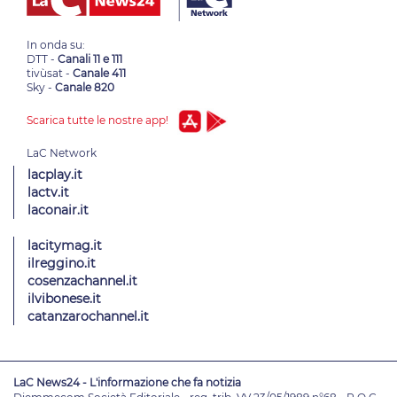
In onda su:
DTT -
Canali 11 e 111
tivùsat -
Canale 411
Sky -
Canale 820
Scarica tutte le nostre app!
lacplay.it
lactv.it
laconair.it
lacitymag.it
ilreggino.it
cosenzachannel.it
ilvibonese.it
catanzarochannel.it
LaC News24 - L'informazione che fa notizia