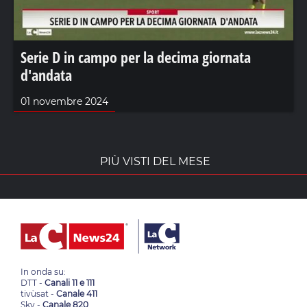
Serie D in campo per la decima giornata
d'andata
01 novembre 2024
PIÙ VISTI DEL MESE
In onda su:
DTT -
Canali 11 e 111
tivùsat -
Canale 411
Sky -
Canale 820