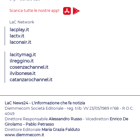
Scarica tutte le nostre app!
lacplay.it
lactv.it
laconair.it
lacitymag.it
ilreggino.it
cosenzachannel.it
ilvibonese.it
catanzarochannel.it
LaC News24 - L'informazione che fa notizia
Diemmecom Società Editoriale - reg. trib. VV 23/05/1989 n°68 - R.O.C.
4049
Direttore Responsabile
Alessandro Russo
- Vicedirettori
Enrico De
Girolamo - Pablo Petrasso
Direttore Editoriale
Maria Grazia Falduto
www.diemmecom.it