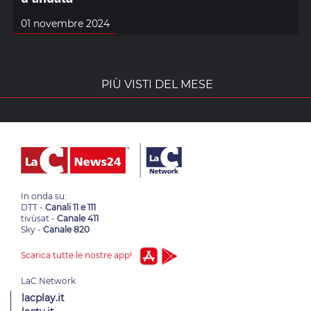
01 novembre 2024
PIÙ VISTI DEL MESE
In onda su:
DTT -
Canali 11 e 111
tivùsat -
Canale 411
Sky -
Canale 820
Scarica tutte le nostre app!
lacplay.it