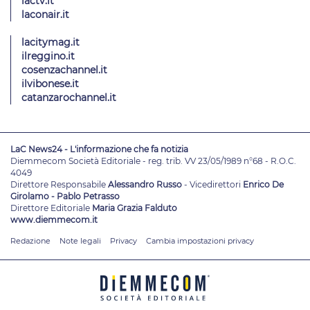
lactv.it
laconair.it
lacitymag.it
ilreggino.it
cosenzachannel.it
ilvibonese.it
catanzarochannel.it
LaC News24 - L'informazione che fa notizia
Diemmecom Società Editoriale - reg. trib. VV 23/05/1989 n°68 - R.O.C.
4049
Direttore Responsabile
Alessandro Russo
- Vicedirettori
Enrico De
Girolamo - Pablo Petrasso
Direttore Editoriale
Maria Grazia Falduto
www.diemmecom.it
Redazione
Note legali
Privacy
Cambia impostazioni privacy