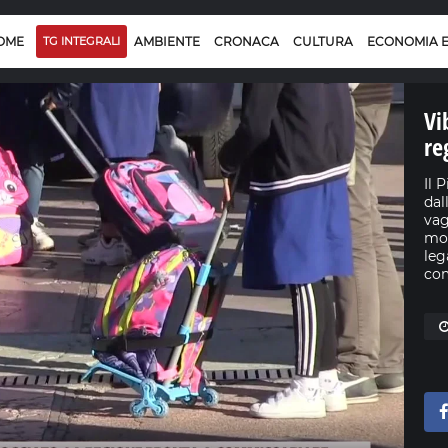
OME
TG INTEGRALI
AMBIENTE
CRONACA
CULTURA
ECONOMIA 
Vi
re
Il 
dal
vag
mom
leg
com