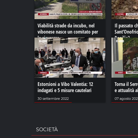
Viabilità strade da incubo, nel
Il passato c
vibonese nasce un comitato per
Sant’Onofrio
la sicurezza
Popilia?
02 gennaio 2023
26 marzo 202
Estorsioni a Vibo Valentia: 12
Torna il Serr
indagati e 5 misure cautelari
e attualità a
30 settembre 2022
07 agosto 202
SOCIETÀ