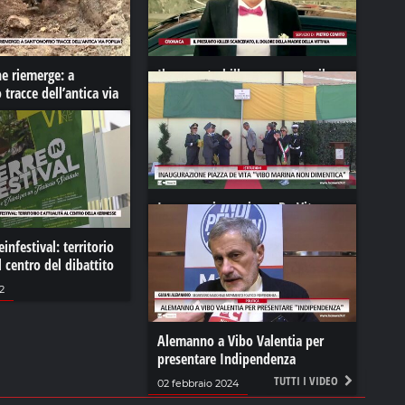
he riemerge: a
Il presunto killer scarcerato, il
 tracce dell’antica via
dolore della madre della vittima
11 agosto 2022
1
Inaugurazione piazza De Vita
"Vibo Marina non dimentica"
einfestival: territorio
13 maggio 2024
l centro del dibattito
2
Alemanno a Vibo Valentia per
presentare Indipendenza
TUTTI I VIDEO
02 febbraio 2024