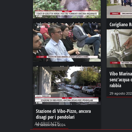
I dati di Goletta verde: le foci dei
Corigliano 
torrenti ancora inquinate
protesta con
telefonia
23 luglio 2024
02 aprile 2023
Concerto per Maria Chindamo, la
musica amplifica la rabbia
Vibo Marina,
senz'acqua d
02 ottobre 2023
rabbia
29 agosto 202
Stazione di Vibo-Pizzo, ancora
disagi per i pendolari
AMBIENTE
19 settembre 2024