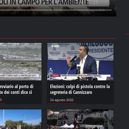
oviario al porto di
Elezioni: colpi di pistola contro la
te dei conti dice sì
segreteria di Cannizzaro
21
24 agosto 2022