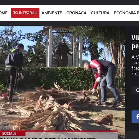
OME
TG INTEGRALI
AMBIENTE
CRONACA
CULTURA
ECONOMIA 
Vi
pe
A V
gio
fra
rip