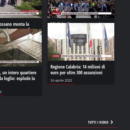
Rossano monta la
Migliaia di persone per assistere
tro le antenne di
alla ‘Ncrinata di Dasà
11 aprile 2023
Regione Calabria: 14 milioni di
 un intero quartiere
euro per oltre 300 assunzioni
a luglio: esplode la
24 aprile 2022
3
TUTTI I VIDEO